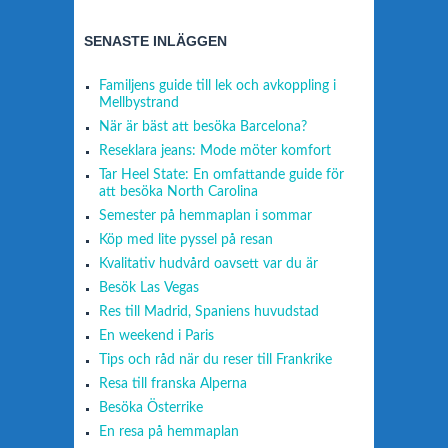
SENASTE INLÄGGEN
Familjens guide till lek och avkoppling i
Mellbystrand
När är bäst att besöka Barcelona?
Reseklara jeans: Mode möter komfort
Tar Heel State: En omfattande guide för
att besöka North Carolina
Semester på hemmaplan i sommar
Köp med lite pyssel på resan
Kvalitativ hudvård oavsett var du är
Besök Las Vegas
Res till Madrid, Spaniens huvudstad
En weekend i Paris
Tips och råd när du reser till Frankrike
Resa till franska Alperna
Besöka Österrike
En resa på hemmaplan