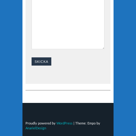
Proudly powered by
WordPress
|
Theme: Empo by
AnarielDesign