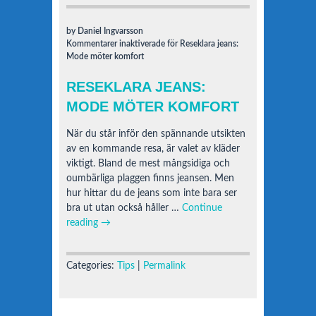
by Daniel Ingvarsson
Kommentarer inaktiverade
för Reseklara jeans:
Mode möter komfort
RESEKLARA JEANS:
MODE MÖTER KOMFORT
När du står inför den spännande utsikten
av en kommande resa, är valet av kläder
viktigt. Bland de mest mångsidiga och
oumbärliga plaggen finns jeansen. Men
hur hittar du de jeans som inte bara ser
bra ut utan också håller …
Continue
reading
→
Categories:
Tips
|
Permalink