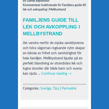
by Daniel Ingvarsson
Kommentarer inaktiverade
för Familjens guide till
lek och avkoppling i Mellbystrand
FAMILJENS GUIDE TILL
LEK OCH AVKOPPLING I
MELLBYSTRAND
Att vandra nerför de mjuka sanddynerna
och höra vågornas rogivande rytm skapar
en känsla av frihet och samhörighet för
hela familjen. Mellbystrand bjuder på en
perfekt blandning av strandnära lek och
lugna stunder där både barn och vuxna
kan njuta …
Continue reading
→
Categories:
Sverige
,
Tips
|
Permalink